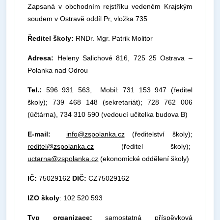
Zapsaná v obchodním rejstříku vedeném Krajským
soudem v Ostravě oddíl Pr, vložka 735
Ředitel školy:
RNDr. Mgr. Patrik Molitor
Adresa:
Heleny Salichové 816, 725 25 Ostrava –
Polanka nad Odrou
Tel.:
596 931 563, Mobil: 731 153 947 (ředitel
školy); 739 468 148 (sekretariát); 728 762 006
(účtárna), 734 310 590 (vedoucí učitelka budova B)
E-mail:
info@zspolanka.cz
(ředitelství školy);
reditel@zspolanka.cz
(ředitel školy);
uctarna@zspolanka.cz
(ekonomické oddělení školy)
IČ:
75029162
DIČ:
CZ75029162
IZO školy
: 102 520 593
Typ organizace:
samostatná příspěvková