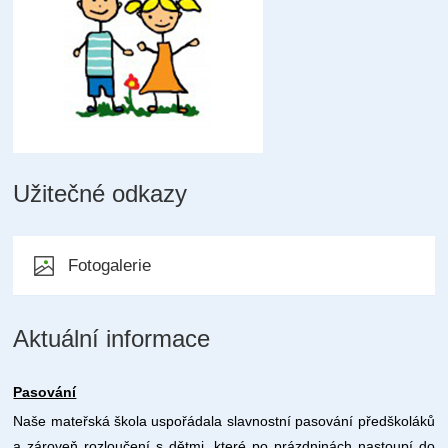
Užitečné odkazy
Fotogalerie
Aktuální informace
Pasování
Naše mateřská škola uspořádala slavnostní pasování předškoláků
a zároveň rozloučení s dětmi, které po prázdninách nastoupí do