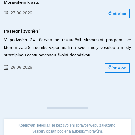
Moravském krasu.
27.06.2026
Číst více
Poslední zvonění
V podvečer 24. června se uskutečnil slavnostní program, ve
kterém žáci 9. ročníku vzpomínali na svou místy veselou a místy
strastiplnou cestu povinnou školní docházkou.
26.06.2026
Číst více
Kopírování fotografií je bez svolení správce webu zakázáno.
Veškerý obsah podléhá autorským právům.