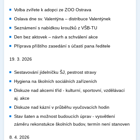
Volba zvířete k adopci ze ZOO Ostrava
Oslava dne sv. Valentýna – distribuce Valentýnek
Seznámení s nabídkou kroužků z VŠB-TU
Den bez aktovek – návrh a schválení akce
Příprava příštího zasedání s účastí pana ředitele
19. 3. 2026
Sestavování jídelníčku ŠJ, pestrost stravy
Hygiena na školních sociálních zařízeních
Diskuze nad akcemi tříd - kulturní, sportovní, vzdělávací
aj. akce
Diskuze nad kázní v průběhu vyučovacích hodin
Stav šaten a možnost budoucích úprav - vysvětlení
záměru rekonstukce školních budov, termín není stanoven
8. 4. 2026