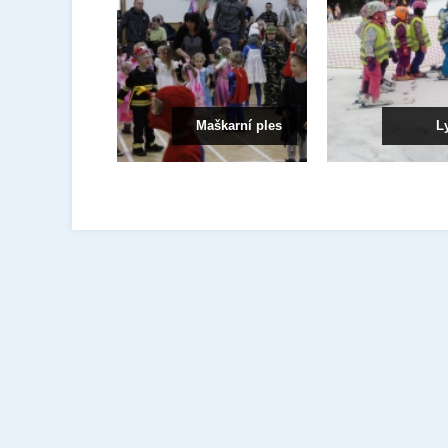
Maškarní ples
L