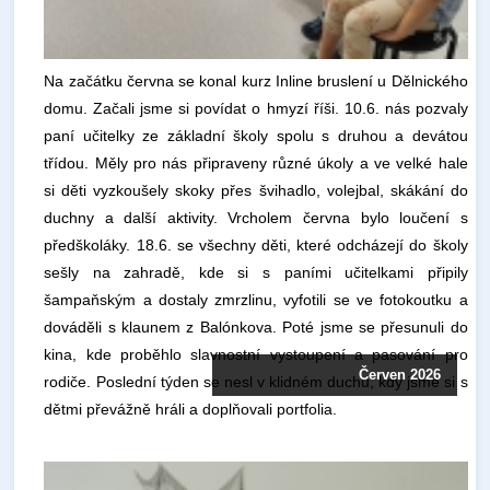
Na začátku června se konal kurz Inline bruslení u Dělnického
domu. Začali jsme si povídat o hmyzí říši. 10.6. nás pozvaly
paní učitelky ze základní školy spolu s druhou a devátou
třídou. Měly pro nás připraveny různé úkoly a ve velké hale
si děti vyzkoušely skoky přes švihadlo, volejbal, skákání do
duchny a další aktivity. Vrcholem června bylo loučení s
předškoláky. 18.6. se všechny děti, které odcházejí do školy
sešly na zahradě, kde si s paními učitelkami připily
šampaňským a dostaly zmrzlinu, vyfotili se ve fotokoutku a
dováděli s klaunem z Balónkova. Poté jsme se přesunuli do
kina, kde proběhlo slavnostní vystoupení a pasování pro
Červen 2026
rodiče. Poslední týden se nesl v klidném duchu, kdy jsme si s
dětmi převážně hráli a doplňovali portfolia.