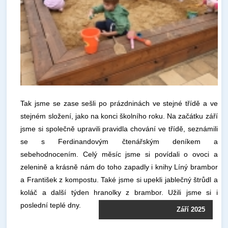
Tak jsme se zase sešli po prázdninách ve stejné třídě a ve
stejném složení, jako na konci školního roku. Na začátku září
jsme si společně upravili pravidla chování ve třídě, seznámili
se s Ferdinandovým čtenářským deníkem a
sebehodnocením. Celý měsíc jsme si povídali o ovoci a
zelenině a krásně nám do toho zapadly i knihy Líný brambor
a František z kompostu. Také jsme si upekli jablečný štrůdl a
koláč a další týden hranolky z brambor. Užili jsme si i
poslední teplé dny.
Září 2025