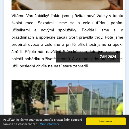
Vítáme Vás žabičky! Takto jsme přivítali nové žabky v tomto
školní roce. Seznámili jsme se s celou třídou, paními
učitelkami a novými spolužáky. Povídali jsme si o
prázdninách a společně začali tvořit pravidla třídy. Poté jsme
probírali ovoce a zeleninu a při té příležitosti jsme si upekli
štrůdl. Přijelo nás navštívit Sférické kino, kde jsme v kopuli
Září 2024
shlédli pohádku o životě stromů. A v neposlední řadě jsme si
užili poslední chvíle na naší staré zahradě.
Používáním těchto stránek souhlasíte s ukládáním souborů
Rozumím!
cookies na vašem zařízení.
Více informací