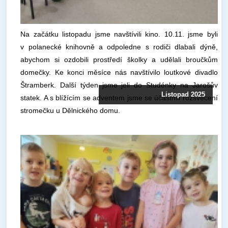
Na začátku listopadu jsme navštívili kino. 10.11. jsme byli
v polanecké knihovně a odpoledne s rodiči dlabali dýně,
abychom si ozdobili prostředí školky a udělali broučkům
domečky. Ke konci měsíce nás navštívilo loutkové divadlo
Štramberk. Další týden jsme jeli do Studénky na Jarošův
Listopad 2025
statek. A s blížícím se adventem jsme se účastnili rozsvěcení
stromečku u Dělnického domu.