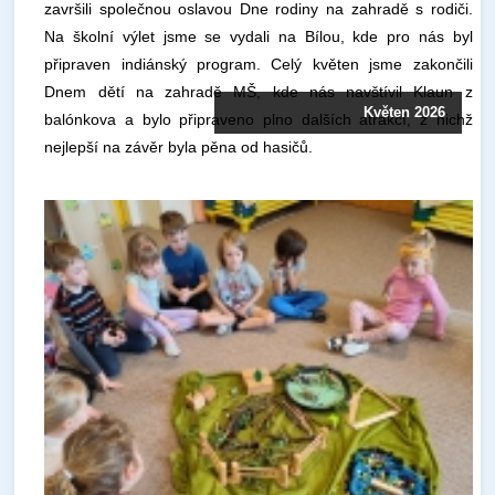
završili společnou oslavou Dne rodiny na zahradě s rodiči.
Na školní výlet jsme se vydali na Bílou, kde pro nás byl
připraven indiánský program. Celý květen jsme zakončili
Dnem dětí na zahradě MŠ, kde nás navštívil Klaun z
Květen 2026
balónkova a bylo připraveno plno dalších atrakcí, z nichž
nejlepší na závěr byla pěna od hasičů.