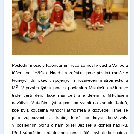
Poslední měsíc v kalendářním roce se nesl v duchu Vánoc a
těšení na Ježíška. Hned na začátku jsme přivítali rodiče v
tvořivých dílničkách, spojených s rozsvěcením stromečku u
MŠ. V prvním týdnu jsme si povídali o Mikuláši a užili si ve
třídě čertí den. Také nás čert s andělem a Mikulášem
navštívili. V dalším týdnu jsme se vydali na zámek Raduň,
kde byla kouzelná vánoční atmosféra a dozvěděli jsme se
plno zajímavostí a tradic, které se kdysi dodržovaly.
V posledním týdnu k nám přišel Ježíšek a donesl nadílku.
Před vánočními prázdninami jsme ještě zavítali do kostela,