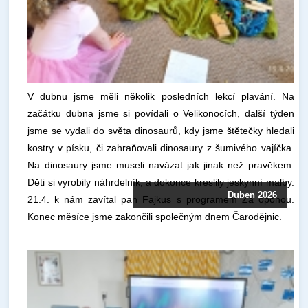
V dubnu jsme měli několik posledních lekcí plavání. Na
začátku dubna jsme si povídali o Velikonocích, další týden
jsme se vydali do světa dinosaurů, kdy jsme štětečky hledali
kostry v písku, či zahraňovali dinosaury z šumivého vajíčka.
Na dinosaury jsme museli navázat jak jinak než pravěkem.
Děti si vyrobily náhrdelník, a dokonce kreslily jeskynní malby.
Duben 2026
21.4. k nám zavítal pan Fajkus s programem Za oponou.
Konec měsíce jsme zakončili společným dnem Čarodějnic.