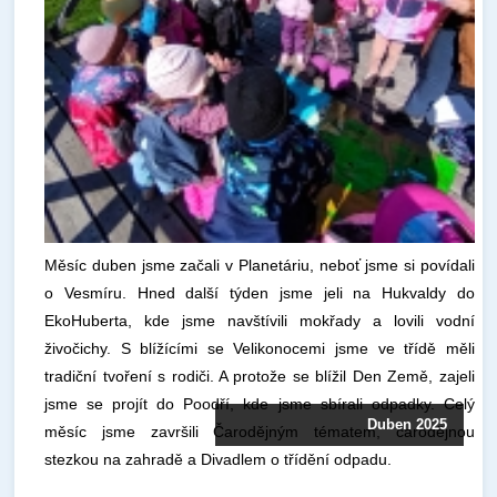
Měsíc duben jsme začali v Planetáriu, neboť jsme si povídali
o Vesmíru. Hned další týden jsme jeli na Hukvaldy do
EkoHuberta, kde jsme navštívili mokřady a lovili vodní
živočichy. S blížícími se Velikonocemi jsme ve třídě měli
tradiční tvoření s rodiči. A protože se blížil Den Země, zajeli
jsme se projít do Poodří, kde jsme sbírali odpadky. Celý
Duben 2025
měsíc jsme završili Čarodějným tématem, čarodějnou
stezkou na zahradě a Divadlem o třídění odpadu.