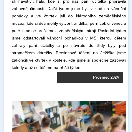
šli navštívit halu, kde si pro nás paní učitelka připravila
zábavné činnosti. Další týden jsme byli v kině na vánoční
pohádky a ve čtvrtek jeli do Národního zemědělského
muzea, kde si děti mohly vytvořit andílka, perníček či věnec a
poté jsme se prošli mezi zemědělskými stroji. Poslední týden
jsme odstartovali vánoční pohádkou v MŠ, kterou dětem
zahrály paní učitelky a po návratu do třídy byly pod
stromečkem dárečky. Prosincové těšení na Ježíška jsme
zakončili ve čtvrtek v kostele, kde jsme si společně zazpívali
koledy a už se těšíme na příští týden!
Prosinec 2024