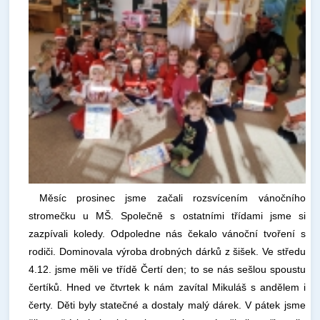
Měsíc prosinec jsme začali rozsvícením vánočního
stromečku u MŠ. Společně s ostatními třídami jsme si
zazpívali koledy. Odpoledne nás čekalo vánoční tvoření s
rodiči. Dominovala výroba drobných dárků z šišek. Ve středu
4.12. jsme měli ve třídě Čertí den; to se nás sešlou spoustu
čertíků. Hned ve čtvrtek k nám zavítal Mikuláš s andělem i
čerty. Děti byly statečné a dostaly malý dárek. V pátek jsme