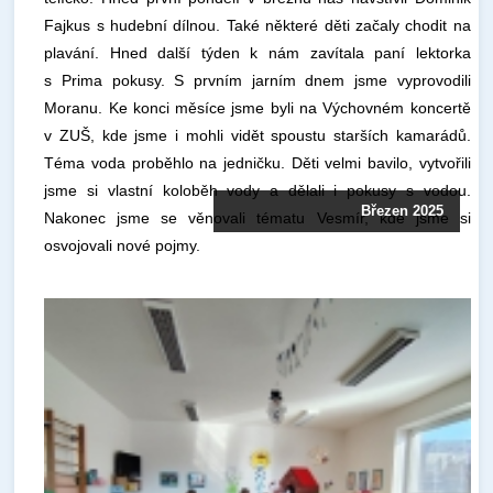
Fajkus s hudební dílnou. Také některé děti začaly chodit na
plavání. Hned další týden k nám zavítala paní lektorka
s Prima pokusy. S prvním jarním dnem jsme vyprovodili
Moranu. Ke konci měsíce jsme byli na Výchovném koncertě
v ZUŠ, kde jsme i mohli vidět spoustu starších kamarádů.
Téma voda proběhlo na jedničku. Děti velmi bavilo, vytvořili
jsme si vlastní koloběh vody a dělali i pokusy s vodou.
Březen 2025
Nakonec jsme se věnovali tématu Vesmír, kde jsme si
osvojovali nové pojmy.