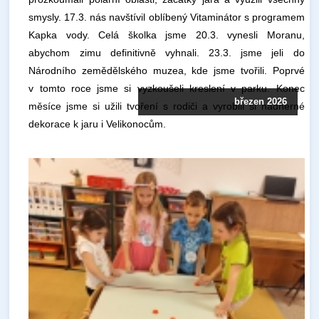
smysly. 17.3. nás navštívil oblíbený Vitaminátor s programem
Kapka vody. Celá školka jsme 20.3. vynesli Moranu,
abychom zimu definitivně vyhnali. 23.3. jsme jeli do
Národního zemědělského muzea, kde jsme tvořili. Poprvé
v tomto roce jsme si vyzkoušeli kreslení v parku. Konec
březen 2026
měsíce jsme si užili tvoření s rodiči a vyrobili si nádherné
dekorace k jaru i Velikonocům.