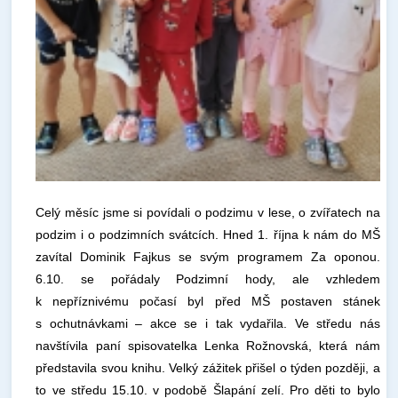
Celý měsíc jsme si povídali o podzimu v lese, o zvířatech na
podzim i o podzimních svátcích. Hned 1. října k nám do MŠ
zavítal Dominik Fajkus se svým programem Za oponou.
6.10. se pořádaly Podzimní hody, ale vzhledem
k nepříznivému počasí byl před MŠ postaven stánek
s ochutnávkami – akce se i tak vydařila. Ve středu nás
navštívila paní spisovatelka Lenka Rožnovská, která nám
představila svou knihu. Velký zážitek přišel o týden později, a
to ve středu 15.10. v podobě Šlapání zelí. Pro děti to bylo