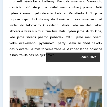
prohlédli výzdobu a Betlémy. Povídali jsme si o Vánocích,
dárcích i ohňostrojích a udělali mandarinkový pokus. Další
týden k nám přijelo divadlo Letadlo. Ve středu 15.1. jsme
poprvé vyjeli do knihovny do Klimkovic. Taky jsme se opět
vydali do tělocvičny k základní škole, kde na děti čekali
školáci a hráli s nimi různé hry. Další týden jsme šli do kina,
kde jsme shlédli pásmo pohádek. 23.1. jsme měli všemi
velmi očekávanou pyžamovou party. Sešlo se hned několik
dětí v overalu a byla to velká zábava. A konec ledna polovina
z nás trávila čas na sjezdovce.
Leden 2025