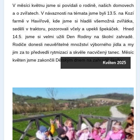
V měsíci květnu jsme si povídali o rodině, našich domovech
a o zvířatech. V návaznosti na témata jsme byli 13.5. na Kozí
farmě v Havířově, kde jsme si hladili všemožná zvířátka,
seděli v traktoru, pozorovali včely a upekli špekáček. Hned
14.5. jsme si velmi užili Den Rodiny na školní zahradě.
Rodiče donesli neuvěřitelné množství výborného jídla a my
jim za to předvedli rytmizaci a skvěle nacvičený tanec. Měsíc
květen jsme zakončili Dětským dnem na zahradě školky.
Květen 2025