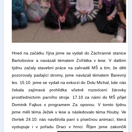
Hned na začátku října jsme se vydali do Záchranné stanice
Bartošovice a navázali tématem Zvířátka v lese. V dalším
týdnu začaly stavební práce na zahradě MŠ a tím, že děti
pozorovaly padající stromy, jsme navázali tématem Barevný
les. 15.10. jsme se vydali na exkurzi do Dolu Michal, kde nás
čekala zajímavá prohlídka včetně rozsvícení žárovky
prostřednictvím parního stroje. 17.10 za námi do MŠ přijel
Dominik Fajkus s programem Za oponou. V tomto týdnu
jsme měli téma Ježek v lese a následovalo téma Houby. Ve
čtvrtek 24.10. nás navštívila paní s písečnou animací, která
vystupuje i v pořadu Draci v hrnci. Říjen jsme zakončili