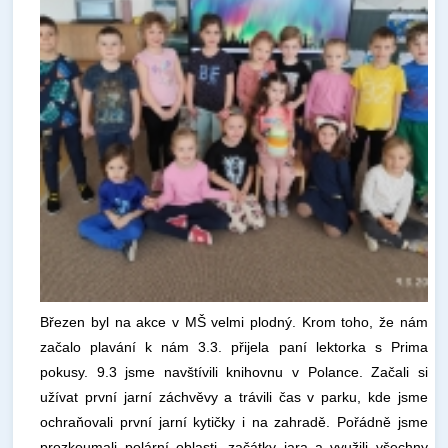
Březen byl na akce v MŠ velmi plodný. Krom toho, že nám
začalo plavání k nám 3.3. přijela paní lektorka s Prima
pokusy. 9.3 jsme navštívili knihovnu v Polance. Začali si
užívat první jarní záchvěvy a trávili čas v parku, kde jsme
ochraňovali první jarní kytičky i na zahradě. Pořádně jsme
prozkoumali polární oblasti, začátky jara a využili všechny