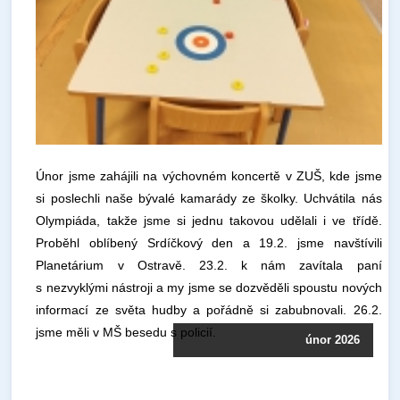
Únor jsme zahájili na výchovném koncertě v ZUŠ, kde jsme
si poslechli naše bývalé kamarády ze školky. Uchvátila nás
Olympiáda, takže jsme si jednu takovou udělali i ve třídě.
Proběhl oblíbený Srdíčkový den a 19.2. jsme navštívili
Planetárium v Ostravě. 23.2. k nám zavítala paní
s nezvyklými nástroji a my jsme se dozvěděli spoustu nových
informací ze světa hudby a pořádně si zabubnovali. 26.2.
jsme měli v MŠ besedu s policií.
únor 2026