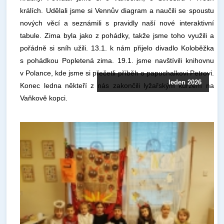
králích. Udělali jsme si Vennův diagram a naučili se spoustu
nových věcí a seznámili s pravidly naší nové interaktivní
tabule. Zima byla jako z pohádky, takže jsme toho využili a
pořádně si sníh užili. 13.1. k nám přijelo divadlo Koloběžka
s pohádkou Popletená zima. 19.1. jsme navštívili knihovnu
v Polance, kde jsme si přečetli příběh o papuchalkovi Petrovi.
leden 2026
Konec ledna někteří z nás zakončili lyžařským kurzem na
Vaňkově kopci.