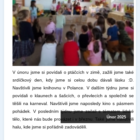
V únoru jsme si povídali o ptáčcích v zimě, zažili jsme také
srdíčkový den, kdy jsme si celou dobu dávali lásku :D.
Navštívili jsme knihovnu v Polance. V dalším týdnu jsme si
povídali o klaunech a šašcích, o převlecích a společně se
těšili na karneval. Navštívili jsme naposledy kino s pásmem
pohádek. V posledním týdnu jsme začali s tématem lidské
Únor 2025
tělo, které nás bude provázet i v březnu. Také jsme navštívili
halu, kde jsme si pořádně zadováděli.