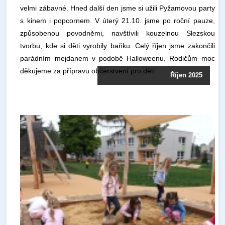
velmi zábavné. Hned další den jsme si užili Pyžamovou party
s kinem i popcornem. V úterý 21.10. jsme po roční pauze,
způsobenou povodněmi, navštívili kouzelnou Slezskou
tvorbu, kde si děti vyrobily baňku. Celý říjen jsme zakončili
parádním mejdanem v podobě Halloweenu. Rodičům moc
děkujeme za přípravu občerstvení pro děti.
Říjen 2025