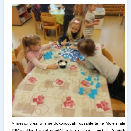
V měsíci březnu jsme dokončovali rozsáhlé téma Moje malé
tělíčko. Hned první pondělí v březnu nás navštívil Dominik