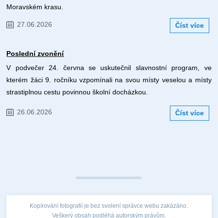
Moravském krasu.
27.06.2026
Číst více
Poslední zvonění
V podvečer 24. června se uskutečnil slavnostní program, ve
kterém žáci 9. ročníku vzpomínali na svou místy veselou a místy
strastiplnou cestu povinnou školní docházkou.
26.06.2026
Číst více
Kopírování fotografií je bez svolení správce webu zakázáno.
Veškerý obsah podléhá autorským právům.