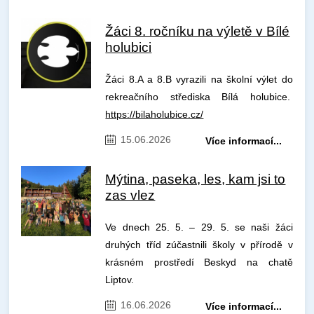
Žáci 8. ročníku na výletě v Bílé
holubici
Žáci 8.A a 8.B vyrazili na školní výlet do
rekreačního střediska Bílá holubice.
https://bilaholubice.cz/
15.06.2026
Více informací...
Mýtina, paseka, les, kam jsi to
zas vlez
Ve dnech 25. 5. – 29. 5. se naši žáci
druhých tříd zúčastnili školy v přírodě v
krásném prostředí Beskyd na chatě
Liptov.
16.06.2026
Více informací...