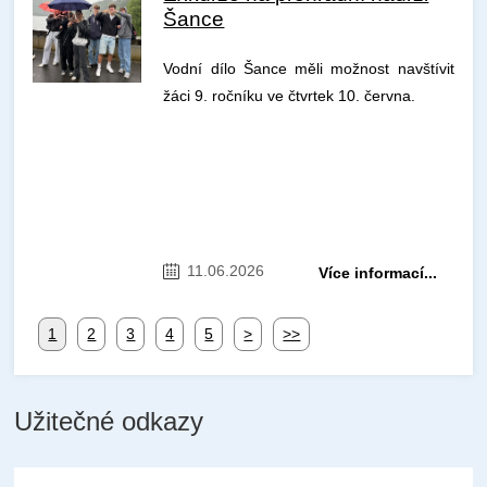
Šance
Vodní dílo Šance měli možnost navštívit
žáci 9. ročníku ve čtvrtek 10. června.
11.06.2026
Více informací...
1
2
3
4
5
>
>>
Užitečné odkazy