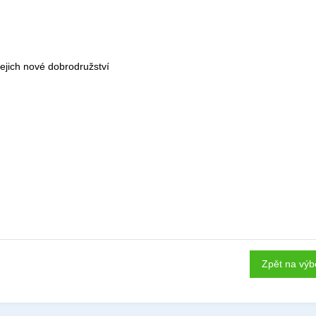
 jejich nové dobrodružství
Zpět na výb