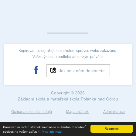
Kopírování fotografií je bez svolení správce webu zakázáno.
Veškerý obsah podléhá autorským právům.
Jak se k nám dostanete
Copyright © 2026
Základní škola a mateřská škola Polanka nad Odrou
Ochrana osobních údajů
Mapa stránek
Administrace
Web created by
Používáním těchto stránek souhlasíte s ukládáním souborů
Rozumím!
©2018
cookies na vašem zařízení.
Více informací