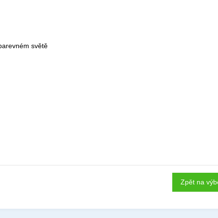
v barevném světě
Zpět na výb