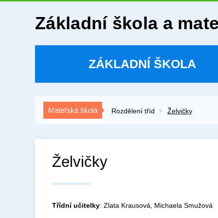
Základní škola a mat
ZÁKLADNÍ ŠKOLA
Mateřská škola
Rozdělení tříd
Želvičky
Želvičky
Třídní učitelky
: Zlata Krausová, Michaela Smužová