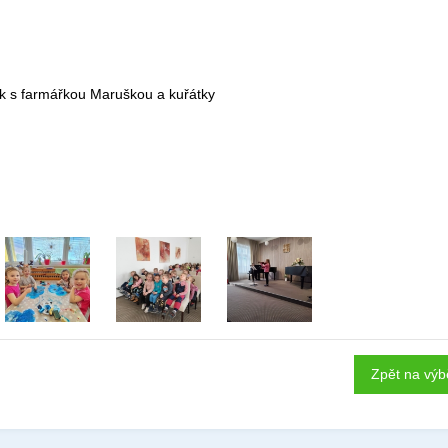
ok s farmářkou Maruškou a kuřátky
Zpět na výb