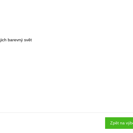
ejich barevný svět
Zpět na výb