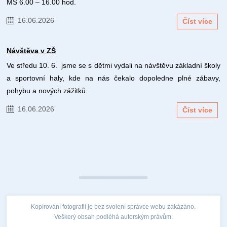
MŠ 6.00 – 16.00 hod.
16.06.2026
Číst více
Návštěva v ZŠ
Ve středu 10. 6. jsme se s dětmi vydali na návštěvu základní školy
a sportovní haly, kde na nás čekalo dopoledne plné zábavy,
pohybu a nových zážitků.
16.06.2026
Číst více
Kopírování fotografií je bez svolení správce webu zakázáno.
Veškerý obsah podléhá autorským právům.