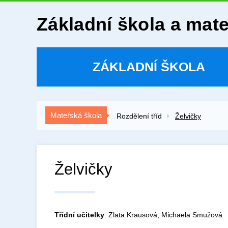
Základní škola a mat
ZÁKLADNÍ ŠKOLA
Mateřská škola
Rozdělení tříd
Želvičky
Želvičky
Třídní učitelky
: Zlata Krausová, Michaela Smužová