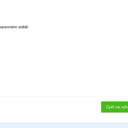
v barevném světě
Zpět na výb