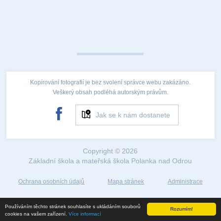
Kopírování fotografií je bez svolení správce webu zakázáno.
Veškerý obsah podléhá autorským právům.
Jak se k nám dostanete
Copyright © 2026
Základní škola a mateřská škola Polanka nad Odrou
Ochrana osobních údajů
Mapa stránek
Administrace
Web created by
Používáním těchto stránek souhlasíte s ukládáním souborů
Rozumím!
©2018
cookies na vašem zařízení.
Více informací