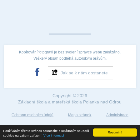
Kopírování fotografií je bez svolení správce webu zakázáno.
Veškerý obsah podléhá autorským právům.
Jak se k nám dostanete
Copyright © 2026
Základní škola a mateřská škola Polanka nad Odrou
Ochrana osobních údajů
Mapa stránek
Administrace
Web created by
Používáním těchto stránek souhlasíte s ukládáním souborů
Rozumím!
©2018
cookies na vašem zařízení.
Více informací