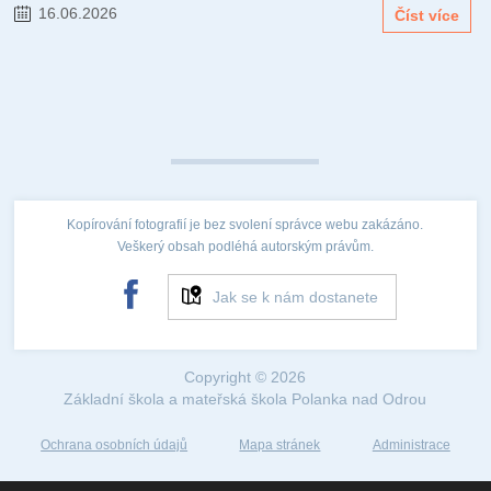
16.06.2026
Číst více
Kopírování fotografií je bez svolení správce webu zakázáno.
Veškerý obsah podléhá autorským právům.
Jak se k nám dostanete
Copyright © 2026
Základní škola a mateřská škola Polanka nad Odrou
Ochrana osobních údajů
Mapa stránek
Administrace
Web created by