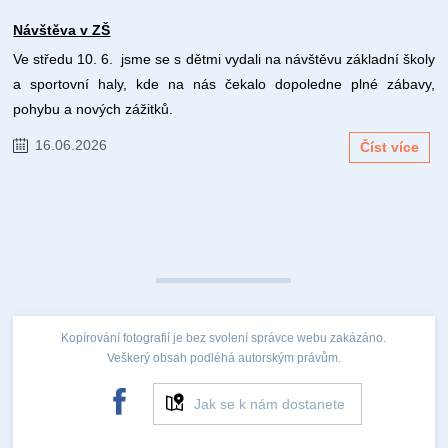
Návštěva v ZŠ
Ve středu 10. 6. jsme se s dětmi vydali na návštěvu základní školy
a sportovní haly, kde na nás čekalo dopoledne plné zábavy,
pohybu a nových zážitků.
16.06.2026
Číst více
Kopírování fotografií je bez svolení správce webu zakázáno.
Veškerý obsah podléhá autorským právům.
Jak se k nám dostanete