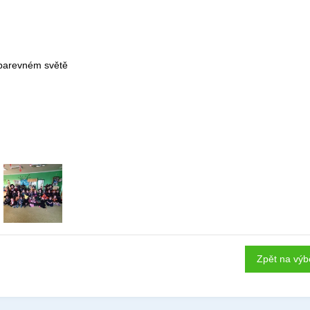
v barevném světě
Zpět na výb