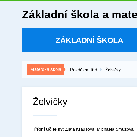
Základní škola a mat
ZÁKLADNÍ ŠKOLA
Mateřská škola
Rozdělení tříd
Želvičky
Želvičky
Třídní učitelky
: Zlata Krausová, Michaela Smužová