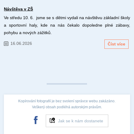
Návštěva v ZŠ
Ve středu 10. 6. jsme se s dětmi vydali na návštěvu základní školy
a sportovní haly, kde na nás čekalo dopoledne plné zábavy,
pohybu a nových zážitků.
16.06.2026
Číst více
Kopírování fotografií je bez svolení správce webu zakázáno.
Veškerý obsah podléhá autorským právům.
Jak se k nám dostanete