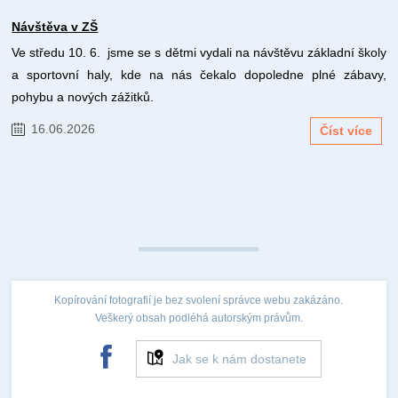
Návštěva v ZŠ
Ve středu 10. 6. jsme se s dětmi vydali na návštěvu základní školy
a sportovní haly, kde na nás čekalo dopoledne plné zábavy,
pohybu a nových zážitků.
16.06.2026
Číst více
Kopírování fotografií je bez svolení správce webu zakázáno.
Veškerý obsah podléhá autorským právům.
Jak se k nám dostanete