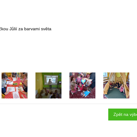
čkou Jůlií za barvami světa
Zpět na výb