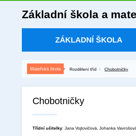
Základní škola a mat
ZÁKLADNÍ ŠKOLA
Mateřská škola
Rozdělení tříd
Chobotničky
Chobotničky
Třídní učitelky
: Jana Vojtovičová, Johanka Vavrošová