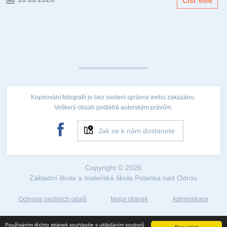
Číst více
Kopírování fotografií je bez svolení správce webu zakázáno.
Veškerý obsah podléhá autorským právům.
Jak se k nám dostanete
Copyright © 2026
Základní škola a mateřská škola Polanka nad Odrou
Ochrana osobních údajů
Mapa stránek
Administrace
Web created by
Používáním těchto stránek souhlasíte s ukládáním souborů