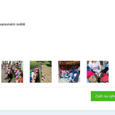
v barevném světě
Zpět na výb