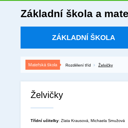
Základní škola a mat
ZÁKLADNÍ ŠKOLA
Mateřská škola
Rozdělení tříd
Želvičky
Želvičky
Třídní učitelky
: Zlata Krausová, Michaela Smužová