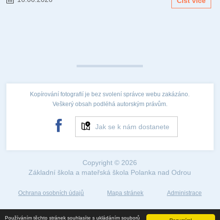
Číst více
Kopírování fotografií je bez svolení správce webu zakázáno.
Veškerý obsah podléhá autorským právům.
Jak se k nám dostanete
Copyright © 2026
Základní škola a mateřská škola Polanka nad Odrou
Ochrana osobních údajů
Mapa stránek
Administrace
Web created by
Používáním těchto stránek souhlasíte s ukládáním souborů