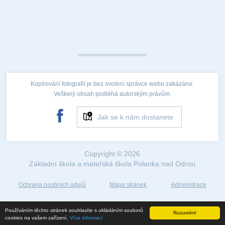
Kopírování fotografií je bez svolení správce webu zakázáno.
Veškerý obsah podléhá autorským právům.
Jak se k nám dostanete
Copyright © 2026
Základní škola a mateřská škola Polanka nad Odrou
Ochrana osobních údajů
Mapa stránek
Administrace
Web created by
Používáním těchto stránek souhlasíte s ukládáním souborů
Rozumím!
©2018
cookies na vašem zařízení.
Více informací