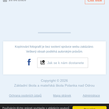
Číst více
Kopírování fotografií je bez svolení správce webu zakázáno.
Veškerý obsah podléhá autorským právům.
Jak se k nám dostanete
Copyright © 2026
Základní škola a mateřská škola Polanka nad Odrou
Ochrana osobních údajů
Mapa stránek
Administrace
Web created by
Používáním těchto stránek souhlasíte s ukládáním souborů