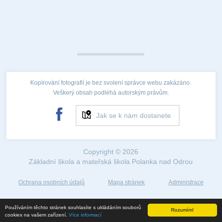
Kopírování fotografií je bez svolení správce webu zakázáno.
Veškerý obsah podléhá autorským právům.
Jak se k nám dostanete
Copyright © 2026
Základní škola a mateřská škola Polanka nad Odrou
Ochrana osobních údajů
Mapa stránek
Administrace
Web created by
Používáním těchto stránek souhlasíte s ukládáním souborů
Rozumím!
©2018
cookies na vašem zařízení.
Více informací