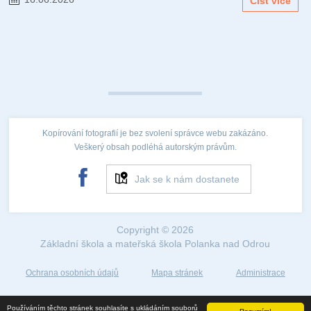
Číst více
Kopírování fotografií je bez svolení správce webu zakázáno.
Veškerý obsah podléhá autorským právům.
Jak se k nám dostanete
Copyright © 2026
Základní škola a mateřská škola Polanka nad Odrou
Ochrana osobních údajů
Mapa stránek
Administrace
Web created by
Používáním těchto stránek souhlasíte s ukládáním souborů