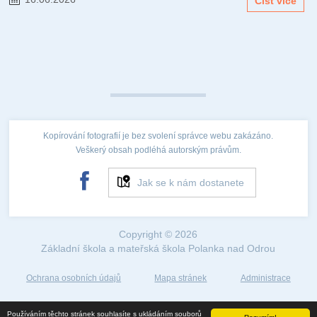
Číst více
Kopírování fotografií je bez svolení správce webu zakázáno.
Veškerý obsah podléhá autorským právům.
Jak se k nám dostanete
Copyright © 2026
Základní škola a mateřská škola Polanka nad Odrou
Ochrana osobních údajů
Mapa stránek
Administrace
Web created by
Používáním těchto stránek souhlasíte s ukládáním souborů