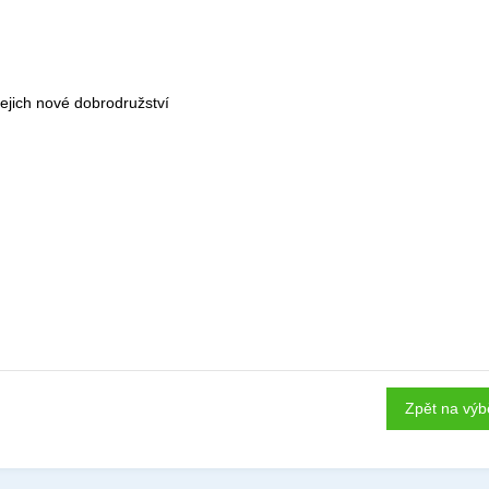
 jejich nové dobrodružství
Zpět na výb