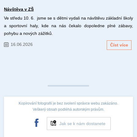
Návštěva v ZŠ
Ve středu 10. 6. jsme se s dětmi vydali na návštěvu základní školy
a sportovní haly, kde na nás čekalo dopoledne plné zábavy,
pohybu a nových zážitků.
16.06.2026
Číst více
Kopírování fotografií je bez svolení správce webu zakázáno.
Veškerý obsah podléhá autorským právům.
Jak se k nám dostanete