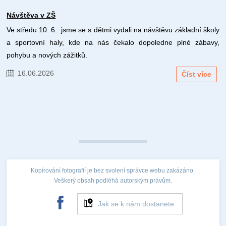
Návštěva v ZŠ
Ve středu 10. 6. jsme se s dětmi vydali na návštěvu základní školy
a sportovní haly, kde na nás čekalo dopoledne plné zábavy,
pohybu a nových zážitků.
16.06.2026
Číst více
Kopírování fotografií je bez svolení správce webu zakázáno.
Veškerý obsah podléhá autorským právům.
Jak se k nám dostanete