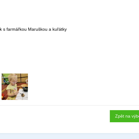
ok s farmářkou Maruškou a kuřátky
Zpět na výb