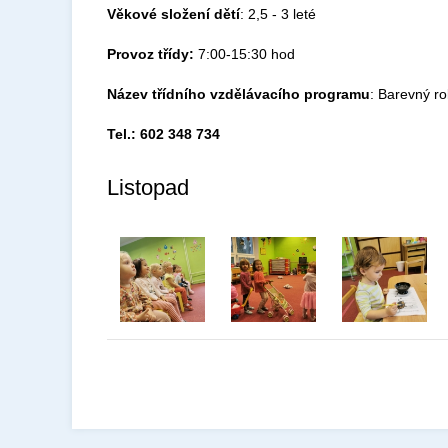
Věkové složení dětí
: 2,5 - 3 leté
Provoz třídy:
7:00-15:30 hod
Název třídního vzdělávacího programu
: Barevný r
Tel.: 602 348 734
Listopad