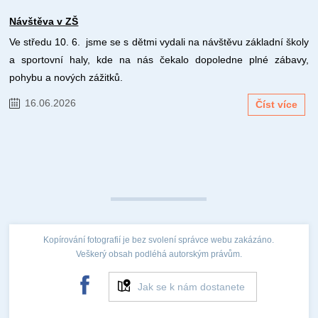
Návštěva v ZŠ
Ve středu 10. 6. jsme se s dětmi vydali na návštěvu základní školy
a sportovní haly, kde na nás čekalo dopoledne plné zábavy,
pohybu a nových zážitků.
16.06.2026
Číst více
Kopírování fotografií je bez svolení správce webu zakázáno.
Veškerý obsah podléhá autorským právům.
Jak se k nám dostanete