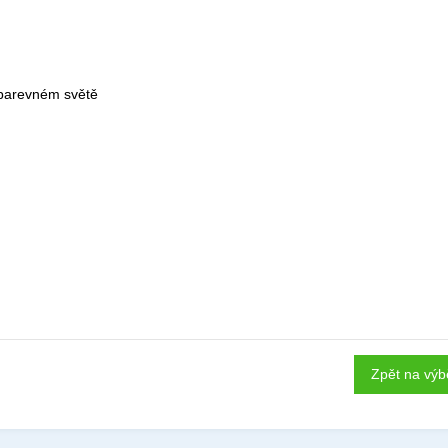
v barevném světě
Zpět na výb