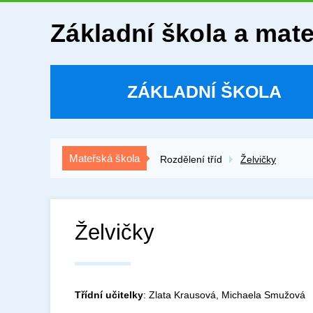
Základní škola a mat
ZÁKLADNÍ ŠKOLA
Mateřská škola
Rozdělení tříd
Želvičky
Želvičky
Třídní učitelky
: Zlata Krausová, Michaela Smužová