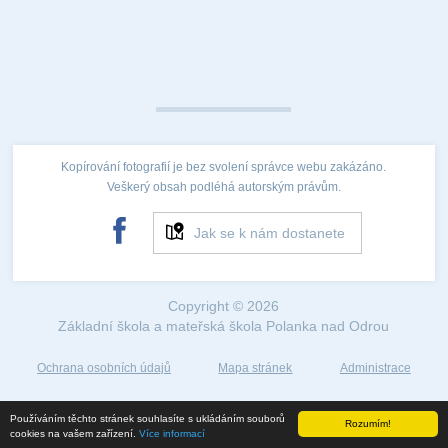
Kopírování fotografií je bez svolení správce webu zakázáno.
Veškerý obsah podléhá autorským právům.
Jak se k nám dostanete
Copyright © 2026
Základní škola a mateřská škola Polanka nad Odrou
Ochrana osobních údajů
Mapa stránek
Administrace
Web created by
Používáním těchto stránek souhlasíte s ukládáním souborů
Rozumím!
©2018
cookies na vašem zařízení.
Více informací