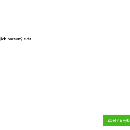
ejich barevný svět
Zpět na výb