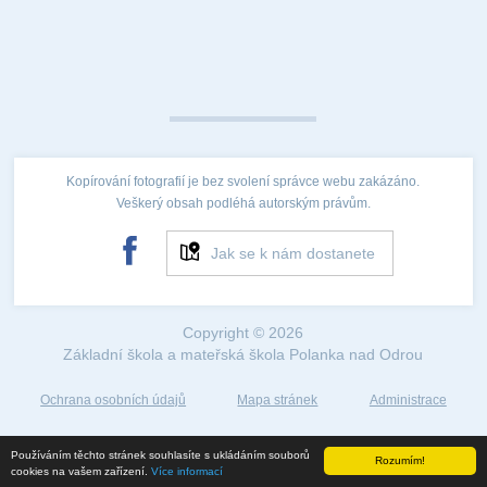
Kopírování fotografií je bez svolení správce webu zakázáno.
Veškerý obsah podléhá autorským právům.
Jak se k nám dostanete
Copyright © 2026
Základní škola a mateřská škola Polanka nad Odrou
Ochrana osobních údajů
Mapa stránek
Administrace
Web created by
Používáním těchto stránek souhlasíte s ukládáním souborů
Rozumím!
©2018
cookies na vašem zařízení.
Více informací