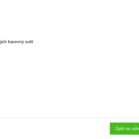
ejich barevný svět
Zpět na výb