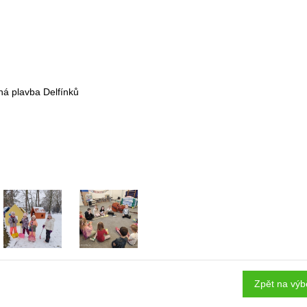
ná plavba Delfínků
Zpět na výb