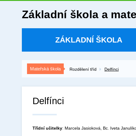
Základní škola a mat
ZÁKLADNÍ ŠKOLA
Mateřská škola
Rozdělení tříd
Delfínci
Delfínci
Třídní učitelky
: Marcela Jasioková, Bc. Iveta Janulík