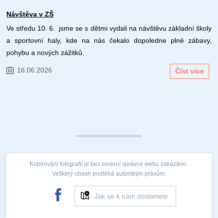
Návštěva v ZŠ
Ve středu 10. 6. jsme se s dětmi vydali na návštěvu základní školy
a sportovní haly, kde na nás čekalo dopoledne plné zábavy,
pohybu a nových zážitků.
16.06.2026
Číst více
Kopírování fotografií je bez svolení správce webu zakázáno.
Veškerý obsah podléhá autorským právům.
Jak se k nám dostanete