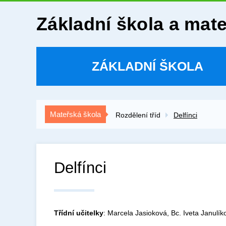
Základní škola a mat
ZÁKLADNÍ ŠKOLA
Mateřská škola
Rozdělení tříd
Delfínci
Delfínci
Třídní učitelky
: Marcela Jasioková, Bc. Iveta Janulík