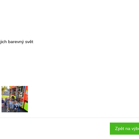
ejich barevný svět
Zpět na výb