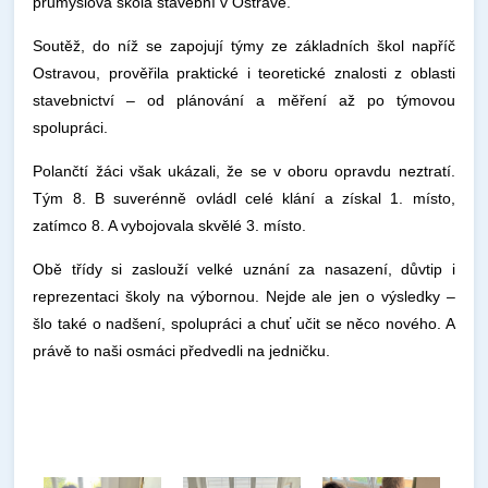
průmyslová škola stavební v Ostravě.
Soutěž, do níž se zapojují týmy ze základních škol napříč
Ostravou, prověřila praktické i teoretické znalosti z oblasti
stavebnictví – od plánování a měření až po týmovou
spolupráci.
Polančtí žáci však ukázali, že se v oboru opravdu neztratí.
Tým 8. B suverénně ovládl celé klání a získal 1. místo,
zatímco 8. A vybojovala skvělé 3. místo.
Obě třídy si zaslouží velké uznání za nasazení, důvtip i
reprezentaci školy na výbornou. Nejde ale jen o výsledky –
šlo také o nadšení, spolupráci a chuť učit se něco nového. A
právě to naši osmáci předvedli na jedničku.