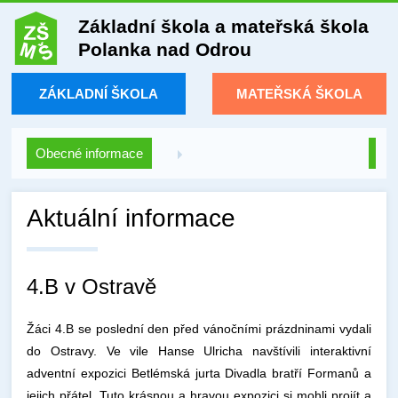
Základní škola a mateřská škola
Polanka nad Odrou
ZÁKLADNÍ ŠKOLA
MATEŘSKÁ ŠKOLA
Obecné informace
Aktuální informace
4.B v Ostravě
Žáci 4.B se poslední den před vánočními prázdninami vydali
do Ostravy. Ve vile Hanse Ulricha navštívili interaktivní
adventní expozici Betlémská jurta Divadla bratří Formanů a
jejich přátel. Tuto krásnou a hravou expozici si mohli projít a