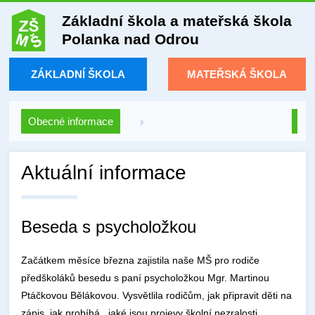
Základní škola a mateřská škola
Polanka nad Odrou
ZÁKLADNÍ ŠKOLA
MATEŘSKÁ ŠKOLA
Obecné informace
Aktuální informace
Beseda s psycholožkou
Začátkem měsíce března zajistila naše MŠ pro rodiče
předškoláků besedu s paní psycholožkou Mgr. Martinou
Ptáčkovou Bělákovou. Vysvětlila rodičům, jak připravit děti na
zápis, jak probíhá, jaké jsou projevy školní nezralosti.