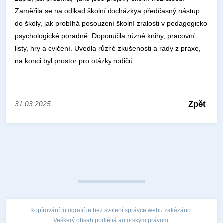
Zaměřila se na odlkad školní docházkya předčasný nástup
do školy, jak probíhá posouzení školní zralosti v pedagogicko
psychologické poradně. Doporučila různé knihy, pracovní
listy, hry a cvičení. Uvedla různé zkušenosti a rady z praxe,
na konci byl prostor pro otázky rodičů.
Zpět
31.03.2025
Kopírování fotografií je bez svolení správce webu zakázáno.
Veškerý obsah podléhá autorským právům.