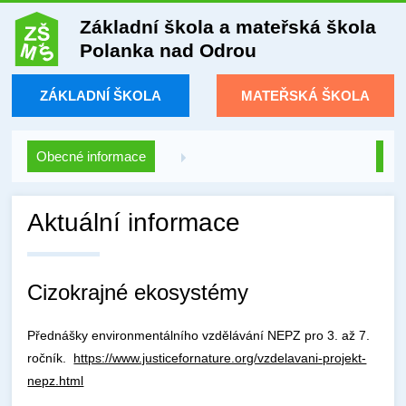
Základní škola a mateřská škola
Polanka nad Odrou
ZÁKLADNÍ ŠKOLA
MATEŘSKÁ ŠKOLA
Obecné informace
Aktuální informace
Cizokrajné ekosystémy
Přednášky environmentálního vzdělávání NEPZ pro 3. až 7.
ročník.
https://www.justicefornature.org/vzdelavani-projekt-
nepz.html