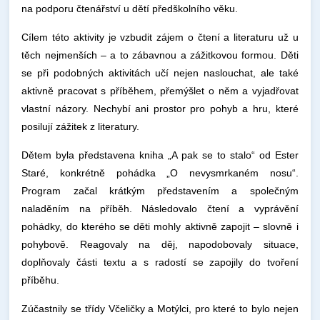
na podporu čtenářství u dětí předškolního věku.
Cílem této aktivity je vzbudit zájem o čtení a literaturu už u
těch nejmenších – a to zábavnou a zážitkovou formou. Děti
se při podobných aktivitách učí nejen naslouchat, ale také
aktivně pracovat s příběhem, přemýšlet o něm a vyjadřovat
vlastní názory. Nechybí ani prostor pro pohyb a hru, které
posilují zážitek z literatury.
Dětem byla představena kniha „A pak se to stalo“ od Ester
Staré, konkrétně pohádka „O nevysmrkaném nosu“.
Program začal krátkým představením a společným
naladěním na příběh. Následovalo čtení a vyprávění
pohádky, do kterého se děti mohly aktivně zapojit – slovně i
pohybově. Reagovaly na děj, napodobovaly situace,
doplňovaly části textu a s radostí se zapojily do tvoření
příběhu.
Zúčastnily se třídy Včeličky a Motýlci, pro které to bylo nejen