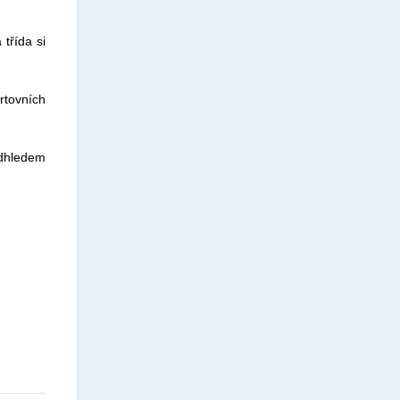
třída si
rtovních
adhledem