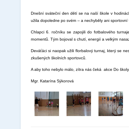
Dnešní sváteční den dětí se na naší škole v hodinác
užila dopoledne po svém – a nechyběly ani sportovní 
Chlapci 6. ročníku se zapojili do fotbalového turna
momentů. Tým bojoval s chutí, energií a velkým nasa
Deváťáci si naopak užili florbalový turnaj, který se
zkušených školních sportovců.
A aby toho nebylo málo, zítra nás čeká akce Do školy
Mgr. Katarína Sýkorová