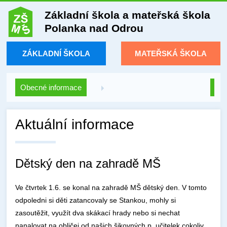
Základní škola a mateřská škola
Polanka nad Odrou
ZÁKLADNÍ ŠKOLA
MATEŘSKÁ ŠKOLA
Obecné informace
Aktuální informace
Dětský den na zahradě MŠ
Ve čtvrtek 1.6. se konal na zahradě MŠ dětský den. V tomto
odpoledni si děti zatancovaly se Stankou, mohly si
zasoutěžit, využít dva skákací hrady nebo si nechat
nanalovat na obličej od našich šikovných p. učitelek cokoliv